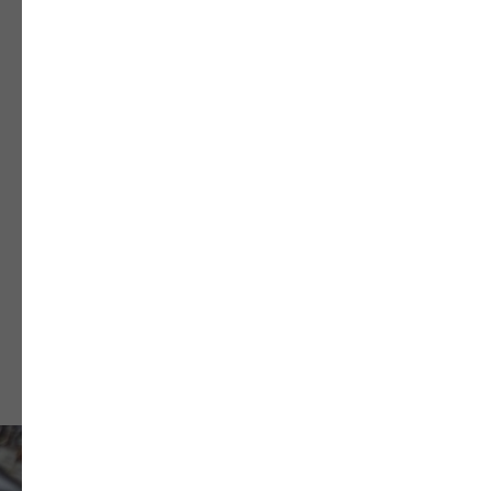
Add files
Нажимая кнопку, вы даете
согласие на обработку персональных
данных
и соглашаетесь с условиями
политики
конфиденциальности
.
Отправить заявку на комплектацию