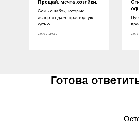
е в
Прощай, мечта хозяйки.
Ст
оф
Семь ошибок, которые
испортят даже просторную
Пуб
кухню
про
20.03.2026
20.0
Готова ответит
Оста