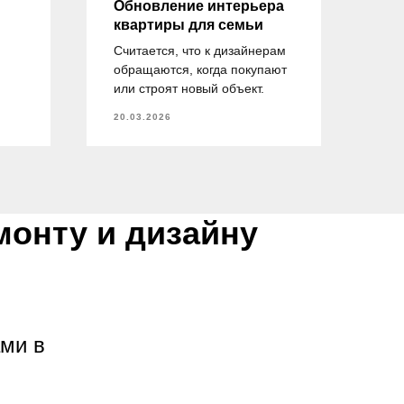
Обновление интерьера
Ск
квартиры для семьи
св
Считается, что к дизайнерам
Пуб
обращаются, когда покупают
ко
или строят новый объект.
Ма
20.03.2026
20.
монту и дизайну
ами в