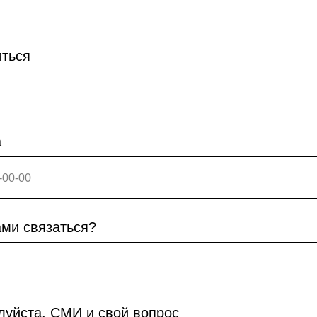
иться
а
ами связаться?
луйста, СМИ и свой вопрос